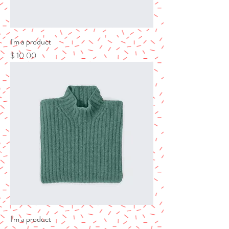
I'm a product
מחיר
I'm a product