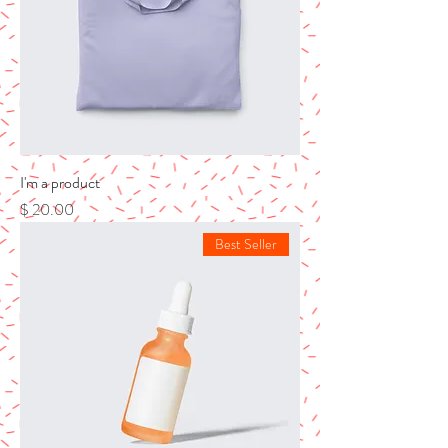
I'm a product
מחיר
Best Seller